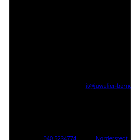
it@juwelier-berndt.d
040 5234774
Norderstedt